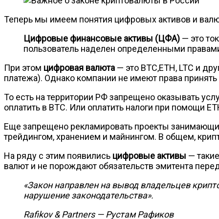
Теперь мы имеем понятия цифровых активов и валют
Цифровые финансовые активы (ЦФА)
— это то
пользователь наделен определенными правами. 
При этом
цифровая валюта
— это BTC,ETH, LTC и д
платежа). Однако компании не имеют права принять
То есть на территории РФ запрещено оказывать услуг
оплатить в BTC. Или оплатить налоги при помощи ET
Еще запрещено рекламировать проекты занимающиес
трейдингом, хранением и майнингом. В общем, крип
На ряду с этим появились
цифровые активы
— такие
валют и не порождают обязательств эмитента пере
«Закон направлен на вывод владельцев крипто
нарушение законодательства».
Rafikov & Partners — Рустам Рафиков