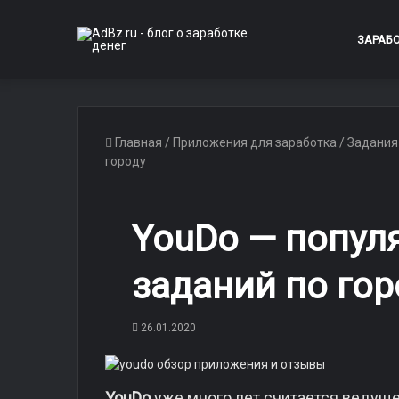
ЗАРАБ
Главная
/
Приложения для заработка
/
Задания
городу
YouDo — попул
заданий по гор
26.01.2020
YouDo
уже много лет считается ведущ