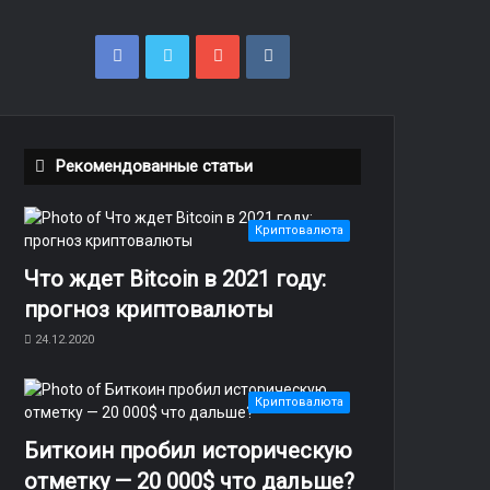
F
T
Y
v
a
w
o
k
c
i
u
.
Рекомендованные статьи
e
t
T
c
b
t
u
o
Криптовалюта
o
e
b
m
Что ждет Bitcoin в 2021 году:
o
r
e
прогноз криптовалюты
24.12.2020
k
Криптовалюта
Биткоин пробил историческую
отметку — 20 000$ что дальше?