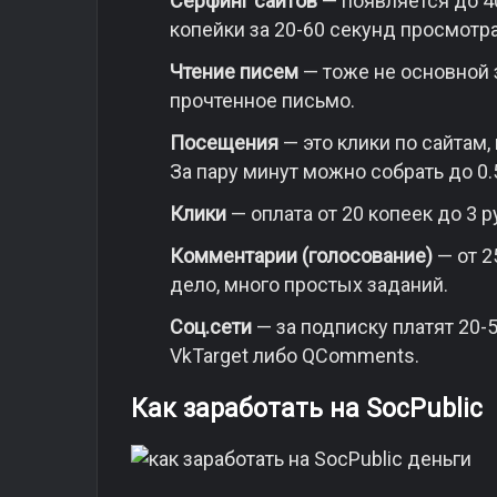
Серфинг сайтов
— появляется до 40
копейки за 20-60 секунд просмотра
Чтение писем
— тоже не основной з
прочтенное письмо.
Посещения
— это клики по сайтам,
За пару минут можно собрать до 0.5
Клики
— оплата от 20 копеек до 3 
Комментарии (голосование)
— от 2
дело, много простых заданий.
Соц.сети
— за подписку платят 20-
VkTarget либо QComments.
Как заработать на SocPublic