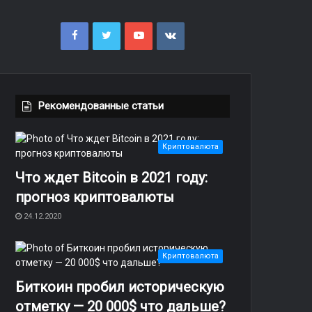
F
T
Y
v
a
w
o
k
c
i
u
.
Рекомендованные статьи
e
t
T
c
b
t
u
o
Криптовалюта
o
e
b
m
Что ждет Bitcoin в 2021 году:
o
r
e
прогноз криптовалюты
24.12.2020
k
Криптовалюта
Биткоин пробил историческую
отметку — 20 000$ что дальше?