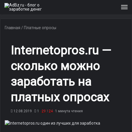
М
Главная
/
Платные опросы
Internetopros.ru —
сколько можно
заработать на
платных опросах
12.08.2019
1
29 124
1 минута чтения