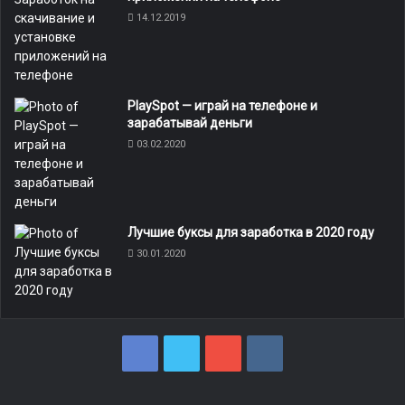
14.12.2019
PlaySpot — играй на телефоне и
зарабатывай деньги
03.02.2020
8
Лучшие буксы для заработка в 2020 году
30.01.2020
F
T
Y
v
a
w
o
k