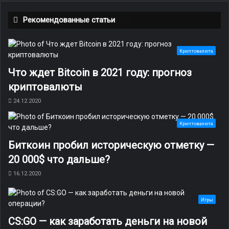
c
i
u
.
Рекомендованные статьи
e
t
T
c
b
t
u
o
Криптовалюта
o
e
b
m
Что ждет Bitcoin в 2021 году: прогноз
криптовалюты
o
r
e
24.12.2020
k
Криптовалюта
Биткоин пробил историческую отметку —
20 000$ что дальше?
16.12.2020
Игры
CS:GO — как заработать деньги на новой