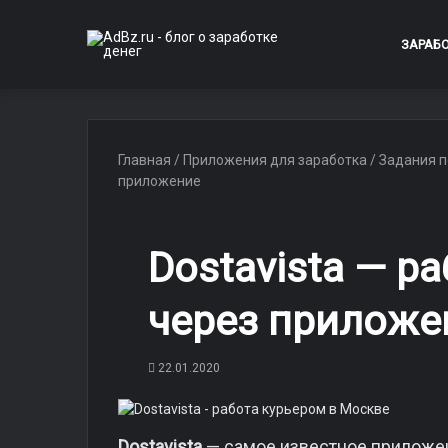
ЗАРАБ
Главная
/
Приложения для заработка
/
Задания п
приложение
Dostavista — р
через приложе
22.01.2020
Dostavista
— самое известное приложен