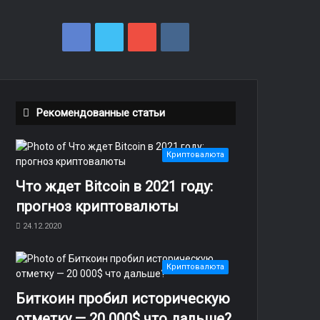
F
T
Y
v
a
w
o
k
c
i
u
.
Рекомендованные статьи
e
t
T
c
b
t
u
o
Криптовалюта
o
e
b
m
Что ждет Bitcoin в 2021 году:
o
r
e
прогноз криптовалюты
k
24.12.2020
Криптовалюта
Биткоин пробил историческую
отметку — 20 000$ что дальше?